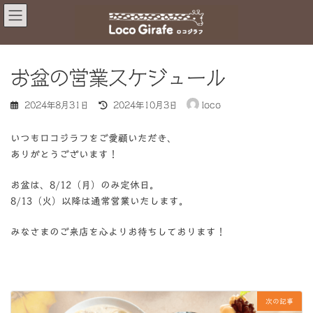
コ
ナ
ン
ビ
テ
ゲ
ン
ー
ツ
シ
お盆の営業スケジュール
へ
ョ
ス
ン
最
キ
に
2024年8月31日
2024年10月3日
loco
終
ッ
移
更
プ
動
新
いつもロコジラフをご愛顧いただき、
日
ありがとうございます！
時
:
お盆は、8/12（月）のみ定休日。
8/13（火）以降は通常営業いたします。
みなさまのご来店を心よりお待ちしております！
次の記事