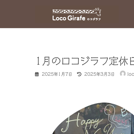
コ
ナ
ン
ビ
テ
ゲ
ン
ー
ツ
シ
へ
ョ
ス
ン
キ
に
1月のロコジラフ定休
ッ
移
プ
動
最
2025年1月7日
2025年3月3日
lo
終
更
新
日
時
: