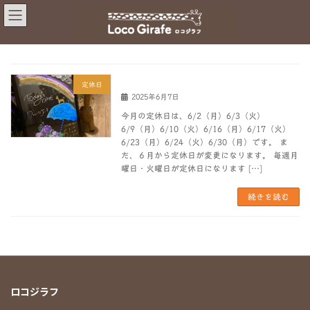
コ
ナ
ン
ビ
テ
ゲ
ン
ー
ツ
シ
へ
ョ
6月のロコジラフ定休日
定休日
ス
ン
2025年6月7日
キ
に
今月の定休日は、6/2（月）6/3（火）
ッ
移
6/9（月）6/10（火）6/16（月）6/17（火）
プ
動
6/23（月）6/24（火）6/30（月）です。 ま
た、６月から定休日が変更になります。 毎週月
曜日・火曜日が定休日になります […]
続きを読む
ロコジラフ